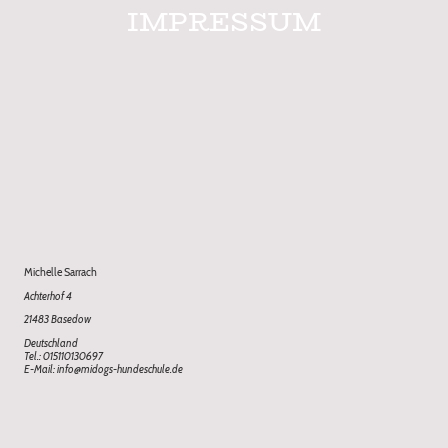
IMPRESSUM
Michelle Sarrach
Achterhof 4
21483 Basedow
Deutschland
Tel.: 015110130697
E-Mail: info@midogs-hundeschule.de